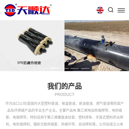
首页
关于我们
产品中心
技术中心
招聘信息
联系我们
我们的产品
PRODUCT
作为出口公司!是国内大型塑料管道、保温管道、原油管道、燃气管道等防腐产
品及环焊缝产品的专业生产企业。主要产品有:聚乙烯电加热熔焊带、电热熔
套、电熔焊带，特别适用于聚乙烯螺旋波纹管、塑料焊条、手提式塑料挤出焊
机、电热熔焊机、辐射交联热缩套、热缩环带、自动焊机等。公司自成立以来