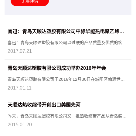
了解详情
喜迅：青岛天顺达塑胶有限公司中标华能热电聚乙烯外护管及电热熔套
喜迅：青岛天顺达塑胶有限公司以过硬的产品质量及优质的客户
服务=
2017.07.21
青岛天顺达塑胶有限公司成功举办2016年年会
青岛天顺达塑胶有限公司于2016年12月30日在城阳区翰源世纪
大酒店成功举办了一场别开生面的年会，同时庆祝天顺达公司成
2017.01.11
立八周年。
天顺达热收缩带开创出口美国先河
昨天，青岛天顺达塑胶有限公司又一批热收缩带产品从青岛装上
集装箱开赴美国，开创了该类产品向美国出口的先河。……
2015.01.20